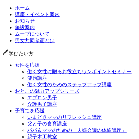
ホーム
講座・イベント案内
お知らせ
施設案内
ムーブについて
男女共同参画とは
学びたい方
女性を応援
働く女性に贈るお役立ちワンポイントセミナー
健康講座
働く女性のためのステップアップ講座
おとこの魅力アップシリーズ
エプロン男子
介護男子講座
子育てを応援
いまどきママのリフレッシュ講座
父と子の食育講座
パパ＆ママのための「夫婦会議の体験講座」
親子木工教室