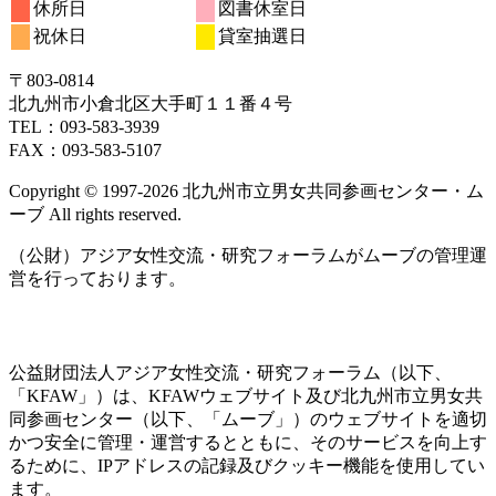
年
件
年
年
件
年
年
年
年
休所日
図書休室日
日
日
日
日
日
日
日
15
16
17
18
19
20
21
月
ト)
月
ト)
月
月
月
月
月
ン
ベ
6
イ
6
7
7
イ
7
7
7
の
の
祝休日
貸室抽選日
日
日
日
日
日
日
日
22
23
24
25
26
27
28
月
ト)
月
月
月
月
月
月
ン
ベ
ベ
イ
イ
日
日
日
日
日
日
日
29
30
1
2
3
4
5
ト)
ン
ン
ベ
ベ
〒803‐0814
日
日
日
日
日
日
日
ト)
ト)
ン
ン
北九州市小倉北区大手町１１番４号
ト)
ト)
TEL：093‐583‐3939
FAX：093‐583‐5107
Copyright © 1997‐2026 北九州市立男女共同参画センター・ム
ーブ All rights reserved.
（公財）アジア女性交流・研究フォーラムがムーブの管理運
営を行っております。
公益財団法人アジア女性交流・研究フォーラム（以下、
「KFAW」）は、KFAWウェブサイト及び北九州市立男女共
同参画センター（以下、「ムーブ」）のウェブサイトを適切
かつ安全に管理・運営するとともに、そのサービスを向上す
るために、IPアドレスの記録及びクッキー機能を使用してい
ます。