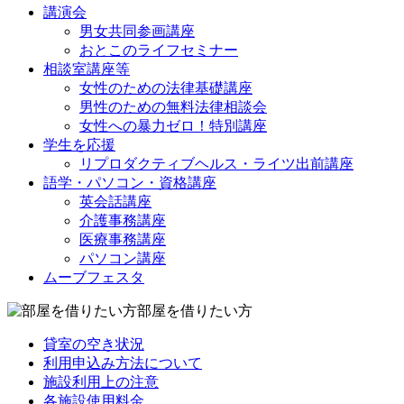
講演会
男女共同参画講座
おとこのライフセミナー
相談室講座等
女性のための法律基礎講座
男性のための無料法律相談会
女性への暴力ゼロ！特別講座
学生を応援
リプロダクティブヘルス・ライツ出前講座
語学・パソコン・資格講座
英会話講座
介護事務講座
医療事務講座
パソコン講座
ムーブフェスタ
部屋を借りたい方
貸室の空き状況
利用申込み方法について
施設利用上の注意
各施設使用料金