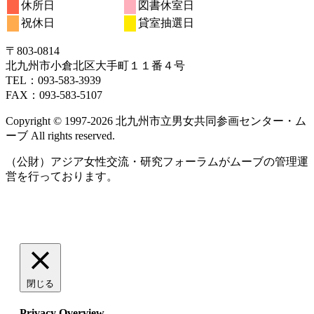
年
件
年
年
件
年
年
年
年
休所日
図書休室日
日
日
日
日
日
日
日
15
16
17
18
19
20
21
月
ト)
月
ト)
月
月
月
月
月
ン
ベ
6
イ
6
7
7
イ
7
7
7
の
の
祝休日
貸室抽選日
日
日
日
日
日
日
日
22
23
24
25
26
27
28
月
ト)
月
月
月
月
月
月
ン
ベ
ベ
イ
イ
日
日
日
日
日
日
日
29
30
1
2
3
4
5
ト)
ン
ン
ベ
ベ
〒803‐0814
日
日
日
日
日
日
日
ト)
ト)
ン
ン
北九州市小倉北区大手町１１番４号
ト)
ト)
TEL：093‐583‐3939
FAX：093‐583‐5107
Copyright © 1997‐2026 北九州市立男女共同参画センター・ム
ーブ All rights reserved.
（公財）アジア女性交流・研究フォーラムがムーブの管理運
営を行っております。
閉じる
Privacy Overview