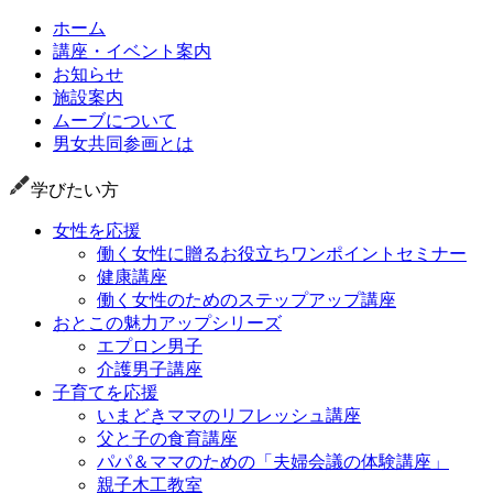
ホーム
講座・イベント案内
お知らせ
施設案内
ムーブについて
男女共同参画とは
学びたい方
女性を応援
働く女性に贈るお役立ちワンポイントセミナー
健康講座
働く女性のためのステップアップ講座
おとこの魅力アップシリーズ
エプロン男子
介護男子講座
子育てを応援
いまどきママのリフレッシュ講座
父と子の食育講座
パパ＆ママのための「夫婦会議の体験講座」
親子木工教室