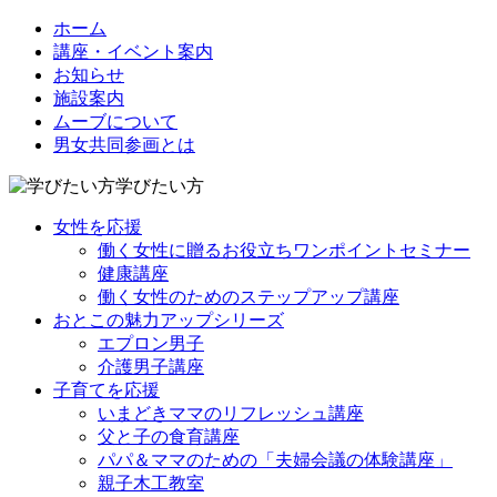
ホーム
講座・イベント案内
お知らせ
施設案内
ムーブについて
男女共同参画とは
学びたい方
女性を応援
働く女性に贈るお役立ちワンポイントセミナー
健康講座
働く女性のためのステップアップ講座
おとこの魅力アップシリーズ
エプロン男子
介護男子講座
子育てを応援
いまどきママのリフレッシュ講座
父と子の食育講座
パパ＆ママのための「夫婦会議の体験講座」
親子木工教室