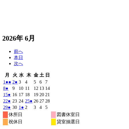
2026年 6月
前へ
本日
次へ
月
火
水
木
金
土
日
月
火
水
木
金
土
日
曜
曜
曜
曜
曜
曜
曜
2026
(2
2026
(1
2026
2026
2026
2026
2026
1
●●
2
●
3
4
5
6
7
日
日
日
日
日
日
日
年
件
年
件
年
年
年
年
年
2026
(1
2026
2026
2026
2026
2026
2026
8
●
9
10
11
12
13
14
6
6
6
6
6
6
6
の
の
年
件
年
年
年
年
年
年
2026
(1
2026
2026
2026
2026
2026
2026
15
●
16
17
18
19
20
21
月
月
月
月
月
月
月
6
イ
6
イ
6
6
6
6
6
の
年
件
年
年
年
年
年
年
2026
(1
2026
2026
2026
(1
2026
2026
2026
22
●
23
24
25
●
26
27
28
1
2
3
4
5
6
7
月
月
月
月
月
月
月
ベ
ベ
6
イ
6
6
6
6
6
6
の
年
件
年
年
年
件
年
年
年
2026
(1
2026
2026
(1
2026
2026
2026
2026
29
●
30
1
●
2
3
4
5
日
日
日
日
日
日
日
8
9
10
11
12
13
14
月
月
月
月
月
月
月
ン
ン
ベ
6
イ
6
6
6
6
6
6
の
の
年
件
年
年
件
年
年
年
年
休所日
図書休室日
日
日
日
日
日
日
日
15
16
17
18
19
20
21
月
ト)
月
ト)
月
月
月
月
月
ン
ベ
6
イ
6
7
7
イ
7
7
7
の
の
祝休日
貸室抽選日
日
日
日
日
日
日
日
22
23
24
25
26
27
28
月
ト)
月
月
月
月
月
月
ン
ベ
ベ
イ
イ
日
日
日
日
日
日
日