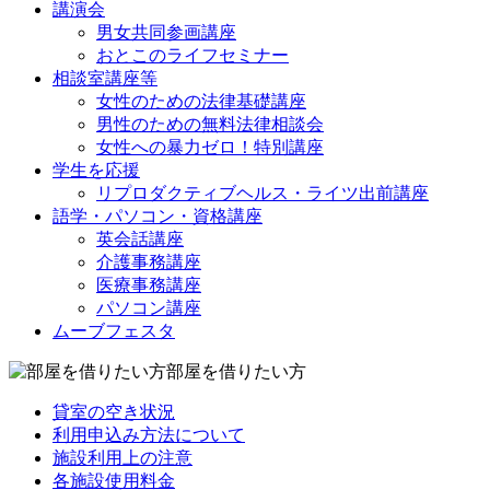
講演会
男女共同参画講座
おとこのライフセミナー
相談室講座等
女性のための法律基礎講座
男性のための無料法律相談会
女性への暴力ゼロ！特別講座
学生を応援
リプロダクティブヘルス・ライツ出前講座
語学・パソコン・資格講座
英会話講座
介護事務講座
医療事務講座
パソコン講座
ムーブフェスタ
部屋を借りたい方
貸室の空き状況
利用申込み方法について
施設利用上の注意
各施設使用料金