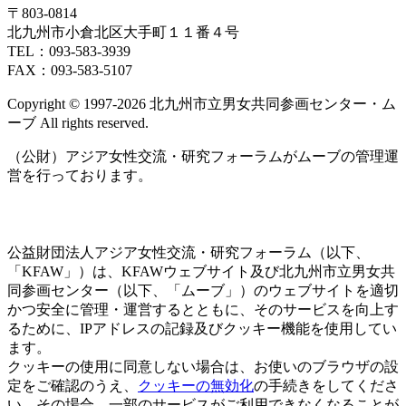
29
30
1
2
3
4
5
ト)
ン
ン
ベ
ベ
〒803‐0814
日
日
日
日
日
日
日
ト)
ト)
ン
ン
北九州市小倉北区大手町１１番４号
ト)
ト)
TEL：093‐583‐3939
FAX：093‐583‐5107
Copyright © 1997‐2026 北九州市立男女共同参画センター・ム
ーブ All rights reserved.
（公財）アジア女性交流・研究フォーラムがムーブの管理運
営を行っております。
公益財団法人アジア女性交流・研究フォーラム（以下、
「KFAW」）は、KFAWウェブサイト及び北九州市立男女共
同参画センター（以下、「ムーブ」）のウェブサイトを適切
かつ安全に管理・運営するとともに、そのサービスを向上す
るために、IPアドレスの記録及びクッキー機能を使用してい
ます。
クッキーの使用に同意しない場合は、お使いのブラウザの設
定をご確認のうえ、
クッキーの無効化
の手続きをしてくださ
い。その場合、一部のサービスがご利用できなくなることが