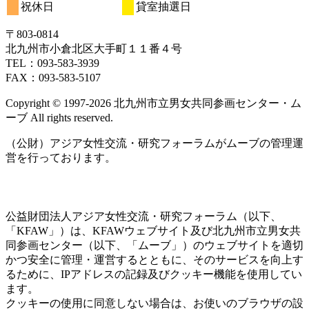
祝休日
貸室抽選日
日
日
日
日
日
日
日
20
21
22
23
24
25
26
月
ト)
月
月
月
ト)
月
月
月
ン
ベ
ベ
イ
イ
イ
日
日
日
日
日
日
日
27
28
29
30
1
2
3
ト)
ン
ン
ベ
ベ
ベ
〒803‐0814
日
日
日
日
日
日
日
ト)
ト)
ン
ン
ン
北九州市小倉北区大手町１１番４号
ト)
ト)
ト)
TEL：093‐583‐3939
FAX：093‐583‐5107
Copyright © 1997‐2026 北九州市立男女共同参画センター・ム
ーブ All rights reserved.
（公財）アジア女性交流・研究フォーラムがムーブの管理運
営を行っております。
公益財団法人アジア女性交流・研究フォーラム（以下、
「KFAW」）は、KFAWウェブサイト及び北九州市立男女共
同参画センター（以下、「ムーブ」）のウェブサイトを適切
かつ安全に管理・運営するとともに、そのサービスを向上す
るために、IPアドレスの記録及びクッキー機能を使用してい
ます。
クッキーの使用に同意しない場合は、お使いのブラウザの設