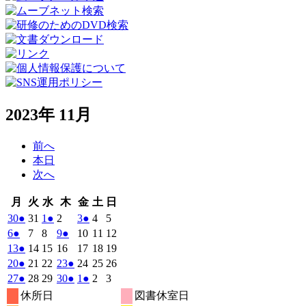
2023年 11月
前へ
本日
次へ
月
火
水
木
金
土
日
月
火
水
木
金
土
日
曜
曜
曜
曜
曜
曜
曜
2023
(1
2023
2023
(1
2023
2023
(1
2023
2023
30
●
31
1
●
2
3
●
4
5
日
日
日
日
日
日
日
年
件
年
年
件
年
年
件
年
年
2023
(1
2023
2023
2023
(1
2023
2023
2023
6
●
7
8
9
●
10
11
12
10
10
11
11
11
11
11
の
の
の
年
件
年
年
年
件
年
年
年
2023
(1
2023
2023
2023
2023
2023
2023
13
●
14
15
16
17
18
19
月
月
月
月
月
月
月
11
イ
11
11
イ
11
11
イ
11
11
の
の
年
件
年
年
年
年
年
年
2023
(1
2023
2023
2023
(1
2023
2023
2023
20
●
21
22
23
●
24
25
26
30
31
1
2
3
4
5
月
月
月
月
月
月
月
ベ
ベ
ベ
11
イ
11
11
11
イ
11
11
11
の
年
件
年
年
年
件
年
年
年
2023
(1
2023
2023
2023
(1
2023
(1
2023
2023
27
●
28
29
30
●
1
●
2
3
日
日
日
日
日
日
日
6
7
8
9
10
11
12
月
月
月
月
月
月
月
ン
ン
ン
ベ
ベ
11
イ
11
11
11
11
11
11
の
の
年
件
年
年
年
件
年
件
年
年
休所日
図書休室日
日
日
日
日
日
日
日
13
14
15
16
17
18
19
月
ト)
月
月
ト)
月
月
ト)
月
月
ン
ン
ベ
11
イ
11
11
11
イ
12
12
12
の
の
の