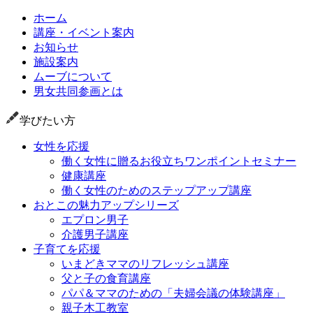
ホーム
講座・イベント案内
お知らせ
施設案内
ムーブについて
男女共同参画とは
学びたい方
女性を応援
働く女性に贈るお役立ちワンポイントセミナー
健康講座
働く女性のためのステップアップ講座
おとこの魅力アップシリーズ
エプロン男子
介護男子講座
子育てを応援
いまどきママのリフレッシュ講座
父と子の食育講座
パパ＆ママのための「夫婦会議の体験講座」
親子木工教室