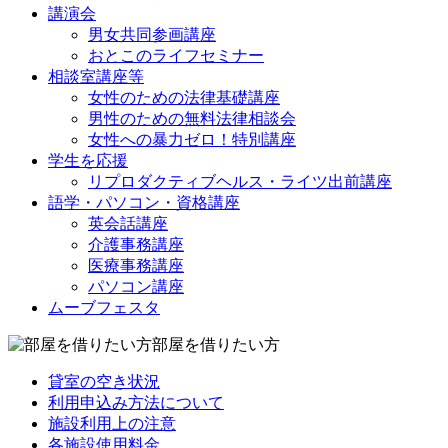
講演会
男女共同参画講座
おとこのライフセミナー
相談室講座等
女性のための法律基礎講座
男性のための無料法律相談会
女性への暴力ゼロ！特別講座
学生を応援
リプロダクティブヘルス・ライツ出前講座
語学・パソコン・資格講座
英会話講座
介護事務講座
医療事務講座
パソコン講座
ムーブフェスタ
部屋を借りたい方
貸室の空き状況
利用申込み方法について
施設利用上の注意
各施設使用料金