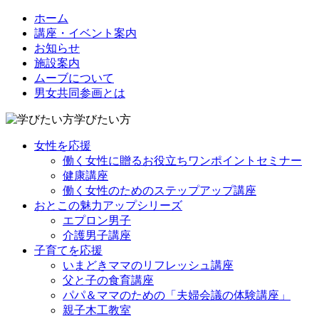
ホーム
講座・イベント案内
お知らせ
施設案内
ムーブについて
男女共同参画とは
学びたい方
女性を応援
働く女性に贈るお役立ちワンポイントセミナー
健康講座
働く女性のためのステップアップ講座
おとこの魅力アップシリーズ
エプロン男子
介護男子講座
子育てを応援
いまどきママのリフレッシュ講座
父と子の食育講座
パパ＆ママのための「夫婦会議の体験講座」
親子木工教室