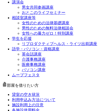
講演会
男女共同参画講座
おとこのライフセミナー
相談室講座等
女性のための法律基礎講座
男性のための無料法律相談会
女性への暴力ゼロ！特別講座
学生を応援
リプロダクティブヘルス・ライツ出前講座
語学・パソコン・資格講座
英会話講座
介護事務講座
医療事務講座
パソコン講座
ムーブフェスタ
部屋を借りたい方
貸室の空き状況
利用申込み方法について
施設利用上の注意
各施設使用料金