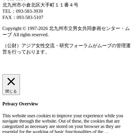
日
日
日
日
日
日
日
ト)
ン
ン
ン
ン
北九州市小倉北区大手町１１番４号
ト)
ト)
ト)
ト)
TEL：093‐583‐3939
FAX：093‐583‐5107
Copyright © 1997‐2026 北九州市立男女共同参画センター・ム
ーブ All rights reserved.
（公財）アジア女性交流・研究フォーラムがムーブの管理運
営を行っております。
閉じる
Privacy Overview
This website uses cookies to improve your experience while you
navigate through the website. Out of these, the cookies that are
categorized as necessary are stored on your browser as they are
essential for the working of basic functionalities of the
...