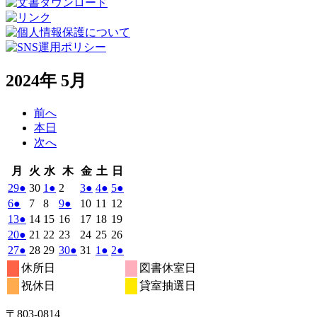
2024年 5月
前へ
本日
次へ
月
火
水
木
金
土
日
月
火
水
木
金
土
日
曜
曜
曜
曜
曜
曜
曜
2024
(1
2024
2024
(1
2024
2024
(1
2024
(1
2024
(1
29
●
30
1
●
2
3
●
4
●
5
●
日
日
日
日
日
日
日
年
件
年
年
件
年
年
件
年
件
年
件
2024
(1
2024
2024
2024
(1
2024
2024
2024
6
●
7
8
9
●
10
11
12
4
4
5
5
5
5
5
の
の
の
の
の
年
件
年
年
年
件
年
年
年
2024
(1
2024
2024
2024
2024
2024
2024
13
●
14
15
16
17
18
19
月
月
月
月
月
月
月
5
イ
5
5
イ
5
5
イ
5
イ
5
イ
の
の
年
件
年
年
年
年
年
年
2024
(1
2024
2024
2024
2024
2024
2024
20
●
21
22
23
24
25
26
29
30
1
2
3
4
5
月
月
月
月
月
月
月
ベ
ベ
ベ
ベ
ベ
5
イ
5
5
5
イ
5
5
5
の
年
件
年
年
年
年
年
年
2024
(1
2024
2024
2024
(1
2024
2024
(1
2024
(1
27
●
28
29
30
●
31
1
●
2
●
日
日
日
日
日
日
日
6
7
8
9
10
11
12
月
月
月
月
月
月
月
ン
ン
ン
ン
ン
ベ
ベ
5
イ
5
5
5
5
5
5
の
年
件
年
年
年
件
年
年
件
年
件
休所日
図書休室日
日
日
日
日
日
日
日
13
14
15
16
17
18
19
月
ト)
月
月
ト)
月
月
ト)
月
ト)
月
ト)
ン
ン
ベ
5
イ
5
5
5
5
6
6
の
の
の
の
祝休日
貸室抽選日
日
日
日
日
日
日
日
20
21
22
23
24
25
26
月
ト)
月
月
月
ト)
月
月
月
ン
ベ
イ
イ
イ
イ
日
日
日
日
日
日
日
27
28
29
30
31
1
2
ト)
ン
ベ
ベ
ベ
ベ
〒803‐0814