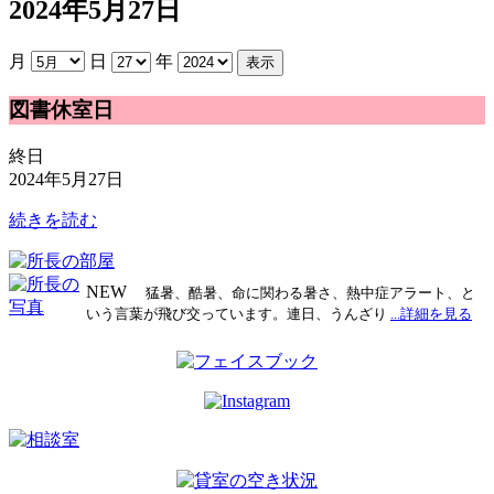
2024年5月27日
月
日
年
図
図書休室日
書
休
終日
室
2024年5月27日
日
続きを読む
NEW
猛暑、酷暑、命に関わる暑さ、熱中症アラート、と
いう言葉が飛び交っています。連日、うんざり
...詳細を見る