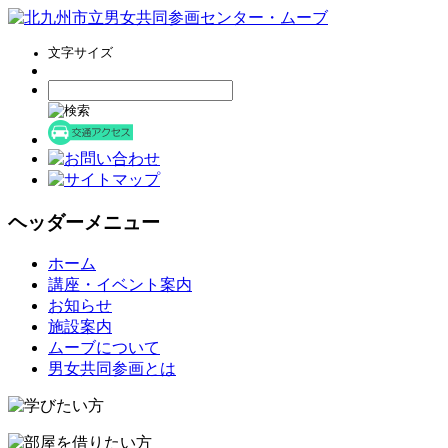
文字サイズ
ヘッダーメニュー
コ
ホーム
ン
講座・イベント案内
テ
お知らせ
ン
施設案内
ツ
ムーブについて
へ
男女共同参画とは
ス
キ
ッ