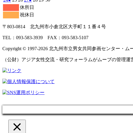
日
日
日
日
日
日
日
3
4
5
6
7
8
9
月
月
月
月
月
月
月
ン
ン
ン
ベ
11
イ
11
11
11
イ
11
11
11
の
の
年
件
年
年
年
件
年
年
年
休所日
日
日
日
日
日
日
日
10
11
12
13
14
15
16
月
ト)
月
月
月
ト)
月
月
ト)
月
ン
ベ
ベ
11
イ
11
11
11
11
11
11
イ
の
の
祝休日
日
日
日
日
日
日
日
17
18
19
20
21
22
23
月
ト)
月
月
月
月
月
月
ン
ン
ベ
ベ
イ
イ
日
日
日
日
日
日
日
24
25
26
27
28
29
30
ト)
ト)
ン
ン
ベ
ベ
〒803‐0814 北九州市小倉北区大手町１１番４号
日
日
日
日
日
日
日
ト)
ト)
ン
ン
ト)
ト)
TEL：093‐583‐3939 FAX：093‐583‐5107
Copyright © 1997‐2026 北九州市立男女共同参画センター・ムーブ All 
（公財）アジア女性交流・研究フォーラムがムーブの管理運