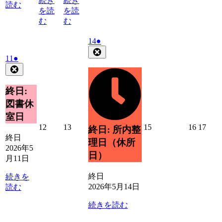
続き
続き
読む
を読
を読
む
む
2026
(1
14
●
年
件
Close
2026
(1
11
●
5
の
年
件
Close
月
イ
5
の
14
ベ
月
イ
日
終日:
ン
11
ベ
ト)
図書休
日
ン
室日
ト)
2026
2026
2026
2026
2026
12
13
15
16
17
終日: 所内整
年
年
年
年
年
終日
理日（休所
5
5
5
5
5
2026年5
日）
月
月
月
月
月
月11日
12
13
15
16
17
日
日
日
日
日
終日
続きを
2026年5月14日
読む
続きを読む