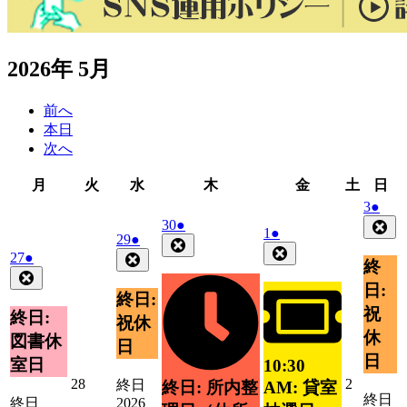
2026年 5月
前へ
本日
次へ
月
火
水
木
金
土
日
月
火
水
木
金
土
日
曜
曜
曜
曜
曜
曜
曜
2026
(1
3
●
日
日
日
日
日
日
日
年
件
2026
(1
30
●
Clo
2026
(1
1
●
2026
(1
29
●
年
件
5
の
Close
年
件
Close
年
件
2026
(1
27
●
Close
月
4
の
イ
終
5
の
年
件
4
の
Close
月
3
イ
ベ
月
イ
日:
月
4
の
イ
日
30
終日:
ベ
ン
1
ベ
月
29
イ
日
祝
ベ
終日:
ン
ト)
日
祝休
ン
日
27
ベ
ン
休
ト)
図書休
日
ト)
日
ン
ト)
日
室日
10:30
ト)
2026
2026
28
2
終日
AM: 貸室
終日: 所内整
終日
年
年
終日
2026