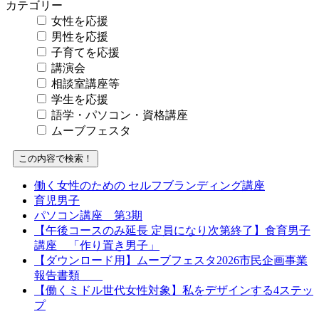
カテゴリー
女性を応援
男性を応援
子育てを応援
講演会
相談室講座等
学生を応援
語学・パソコン・資格講座
ムーブフェスタ
働く女性のための セルフブランディング講座
育児男子
パソコン講座 第3期
【午後コースのみ延長 定員になり次第終了】食育男子
講座 「作り置き男子」
【ダウンロード用】ムーブフェスタ2026市民企画事業
報告書類
【働くミドル世代女性対象】私をデザインする4ステッ
プ