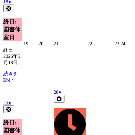
2026
(1
18
●
年
件
Close
5
の
月
イ
終日:
18
ベ
図書休
日
ン
室日
ト)
2026
2026
2026
2026
2026
2026
19
20
21
22
23
24
年
年
年
年
年
年
終日
5
5
5
5
5
5
2026年5
月
月
月
月
月
月
月18日
19
20
21
22
23
24
日
日
日
日
日
日
続きを
読む
2026
(1
28
●
年
件
Close
2026
(1
25
●
5
の
年
件
Close
月
イ
5
の
28
ベ
月
イ
日
終日:
ン
25
ベ
ト)
図書休
日
ン