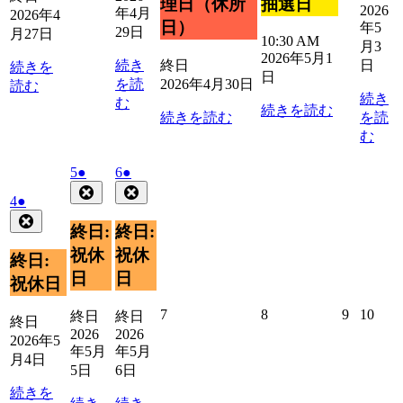
抽選日
理日（休所
2026
4
5
年4月
2026年4
日）
年5
月
月
29日
月27日
10:30 AM
28
2
月3
2026年5月1
日
日
続き
終日
日
続きを
日
を読
2026年4月30日
読む
続き
む
続きを読む
続きを読む
を読
む
2026
(1
2026
(1
5
●
6
●
年
件
年
件
Close
Close
2026
(1
4
●
5
5
の
の
年
件
Close
月
月
イ
イ
終日:
終日:
5
の
5
6
ベ
ベ
月
祝休
祝休
イ
日
日
終日:
ン
ン
4
ベ
日
日
祝休日
ト)
ト)
日
ン
ト)
2026
2026
2026
2026
7
8
9
10
終日
終日
終日
年
年
年
年
2026
2026
2026年5
5
5
5
5
年5月
年5月
月4日
月
月
月
月
5日
6日
7
8
9
10
続きを
日
日
日
日