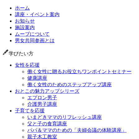
ホーム
講座・イベント案内
お知らせ
施設案内
ムーブについて
男女共同参画とは
学びたい方
女性を応援
働く女性に贈るお役立ちワンポイントセミナー
健康講座
働く女性のためのステップアップ講座
おとこの魅力アップシリーズ
エプロン男子
介護男子講座
子育てを応援
いまどきママのリフレッシュ講座
父と子の食育講座
パパ＆ママのための「夫婦会議の体験講座」
親子木工教室