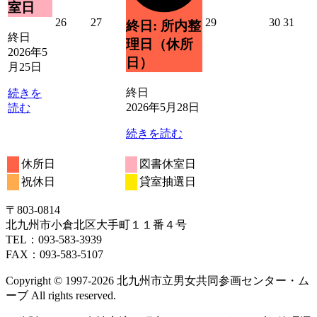
室日
ト)
2026
2026
2026
2026
2026
26
27
29
30
31
終日: 所内整
年
年
年
年
年
終日
理日（休所
5
5
5
5
5
2026年5
日）
月
月
月
月
月
月25日
26
27
29
30
31
日
日
日
日
日
終日
続きを
2026年5月28日
読む
続きを読む
休所日
図書休室日
祝休日
貸室抽選日
〒803‐0814
北九州市小倉北区大手町１１番４号
TEL：093‐583‐3939
FAX：093‐583‐5107
Copyright © 1997‐2026 北九州市立男女共同参画センター・ム
ーブ All rights reserved.