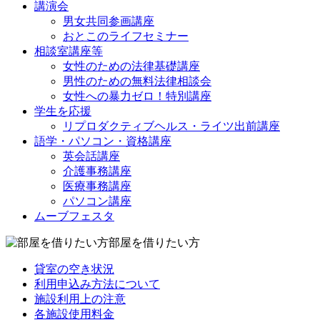
講演会
男女共同参画講座
おとこのライフセミナー
相談室講座等
女性のための法律基礎講座
男性のための無料法律相談会
女性への暴力ゼロ！特別講座
学生を応援
リプロダクティブヘルス・ライツ出前講座
語学・パソコン・資格講座
英会話講座
介護事務講座
医療事務講座
パソコン講座
ムーブフェスタ
部屋を借りたい方
貸室の空き状況
利用申込み方法について
施設利用上の注意
各施設使用料金