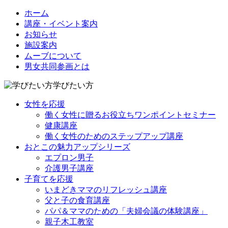
ホーム
講座・イベント案内
お知らせ
施設案内
ムーブについて
男女共同参画とは
学びたい方
女性を応援
働く女性に贈るお役立ちワンポイントセミナー
健康講座
働く女性のためのステップアップ講座
おとこの魅力アップシリーズ
エプロン男子
介護男子講座
子育てを応援
いまどきママのリフレッシュ講座
父と子の食育講座
パパ＆ママのための「夫婦会議の体験講座」
親子木工教室