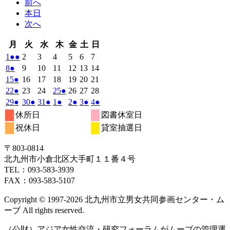
前へ
本日
次へ
月
火
水
木
金
土
日
月
火
水
木
金
土
日
曜
曜
曜
曜
曜
曜
曜
2025
(2
2025
2025
2025
2025
2025
2025
1
●●
2
3
4
5
6
7
日
日
日
日
日
日
日
年
件
年
年
年
年
年
年
2025
(1
2025
2025
2025
2025
2025
2025
8
●
9
10
11
12
13
14
12
12
12
12
12
12
12
の
年
件
年
年
年
年
年
年
2025
(1
2025
2025
2025
2025
2025
2025
15
●
16
17
18
19
20
21
月
月
月
月
月
月
月
12
イ
12
12
12
12
12
12
の
年
件
年
年
年
年
年
年
2025
(1
2025
2025
2025
(1
2025
2025
2025
22
●
23
24
25
●
26
27
28
1
2
3
4
5
6
7
月
月
月
月
月
月
月
ベ
12
イ
12
12
12
12
12
12
の
年
件
年
年
年
件
年
年
年
2025
(1
2025
(1
2025
(1
2026
(1
2026
(1
2026
(1
2026
(1
29
●
30
●
31
●
1
●
2
●
3
●
4
●
日
日
日
日
日
日
日
8
9
10
11
12
13
14
月
月
月
月
月
月
月
ン
ベ
12
イ
12
12
12
12
12
12
の
の
年
件
年
件
年
件
年
件
年
件
年
件
年
件
休所日
図書休室日
日
日
日
日
日
日
日
15
16
17
18
19
20
21
月
ト)
月
月
月
月
月
月
ン
ベ
12
イ
12
12
1
イ
1
1
1
の
の
の
の
の
の
の
祝休日
貸室抽選日
日
日
日
日
日
日
日
22
23
24
25
26
27
28
月
ト)
月
月
月
月
月
月
ン
ベ
ベ
イ
イ
イ
イ
イ
イ
イ
日
日
日
日
日
日
日
29
30
31
1
2
3
4
ト)
ン
ン
ベ
ベ
ベ
ベ
ベ
ベ
ベ
〒803‐0814
日
日
日
日
日
日
日
ト)
ト)
ン
ン
ン
ン
ン
ン
ン
北九州市小倉北区大手町１１番４号
ト)
ト)
ト)
ト)
ト)
ト)
ト)
TEL：093‐583‐3939
FAX：093‐583‐5107
Copyright © 1997‐2026 北九州市立男女共同参画センター・ム
ーブ All rights reserved.
（公財）アジア女性交流・研究フォーラムがムーブの管理運