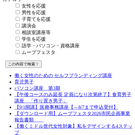
女性を応援
男性を応援
子育てを応援
講演会
相談室講座等
学生を応援
語学・パソコン・資格講座
ムーブフェスタ
働く女性のための セルフブランディング講座
育児男子
パソコン講座 第3期
【午後コースのみ延長 定員になり次第終了】食育男子
講座 「作り置き男子」
【9/1開講】医療事務講座【～8/7まで申込受付】
【ダウンロード用】ムーブフェスタ2026市民企画事業
報告書類
【働くミドル世代女性対象】私をデザインする4ステッ
プ