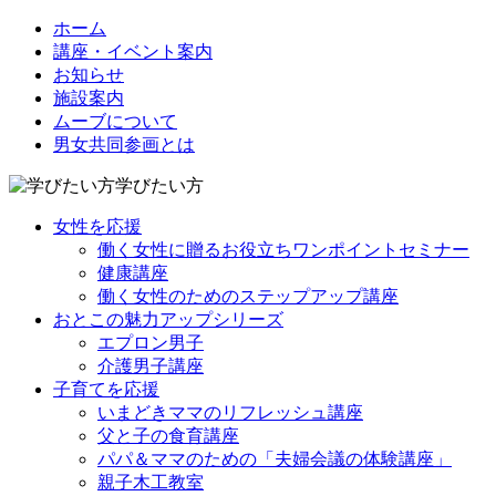
ホーム
講座・イベント案内
お知らせ
施設案内
ムーブについて
男女共同参画とは
学びたい方
女性を応援
働く女性に贈るお役立ちワンポイントセミナー
健康講座
働く女性のためのステップアップ講座
おとこの魅力アップシリーズ
エプロン男子
介護男子講座
子育てを応援
いまどきママのリフレッシュ講座
父と子の食育講座
パパ＆ママのための「夫婦会議の体験講座」
親子木工教室