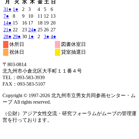
月
火
水
木
金
土
日
月
火
水
木
金
土
日
曜
曜
曜
曜
曜
曜
曜
2025
(1
2025
(1
2025
2025
2025
2025
2025
31
●
1
●
2
3
4
5
6
日
日
日
日
日
日
日
年
件
年
件
年
年
年
年
年
2025
(1
2025
2025
2025
2025
2025
2025
7
●
8
9
10
11
12
13
3
4
4
4
4
4
4
の
の
年
件
年
年
年
年
年
年
2025
(1
2025
2025
2025
2025
2025
2025
14
●
15
16
17
18
19
20
月
月
月
月
月
月
月
4
イ
4
イ
4
4
4
4
4
の
年
件
年
年
年
年
年
年
2025
(1
2025
2025
2025
(1
2025
2025
2025
21
●
22
23
24
●
25
26
27
31
1
2
3
4
5
6
月
月
月
月
月
月
月
ベ
ベ
4
イ
4
4
4
4
4
4
の
年
件
年
年
年
件
年
年
年
2025
(1
2025
(1
2025
2025
(1
2025
2025
(1
2025
(1
28
●
29
●
30
1
●
2
3
●
4
●
日
日
日
日
日
日
日
7
8
9
10
11
12
13
月
月
月
月
月
月
月
ン
ン
ベ
4
イ
4
4
4
4
4
4
の
の
年
件
年
件
年
年
件
年
年
件
年
件
休所日
図書休室日
日
日
日
日
日
日
日
14
15
16
17
18
19
20
月
ト)
月
ト)
月
月
月
月
月
ン
ベ
4
イ
4
4
5
イ
5
5
5
の
の
の
の
の
祝休日
貸室抽選日
日
日
日
日
日
日
日
21
22
23
24
25
26
27
月
ト)
月
月
月
月
月
月
ン
ベ
ベ
イ
イ
イ
イ
イ
日
日
日
日
日
日
日
28
29
30
1
2
3
4
ト)
ン
ン
ベ
ベ
ベ
ベ
ベ
〒803‐0814
日
日
日
日
日
日
日
ト)
ト)
ン
ン
ン
ン
ン
北九州市小倉北区大手町１１番４号
ト)
ト)
ト)
ト)
ト)
TEL：093‐583‐3939
FAX：093‐583‐5107
Copyright © 1997‐2026 北九州市立男女共同参画センター・ム
ーブ All rights reserved.
（公財）アジア女性交流・研究フォーラムがムーブの管理運
営を行っております。