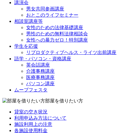
講演会
男女共同参画講座
おとこのライフセミナー
相談室講座等
女性のための法律基礎講座
男性のための無料法律相談会
女性への暴力ゼロ！特別講座
学生を応援
リプロダクティブヘルス・ライツ出前講座
語学・パソコン・資格講座
英会話講座
介護事務講座
医療事務講座
パソコン講座
ムーブフェスタ
部屋を借りたい方
貸室の空き状況
利用申込み方法について
施設利用上の注意
各施設使用料金