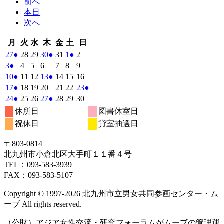
前へ
本日
次へ
月
火
水
木
金
土
日
月
火
水
木
金
土
日
曜
曜
曜
曜
曜
曜
曜
2025
(1
2025
2025
2025
(1
2025
2025
(1
2025
27
●
28
29
30
●
31
1
●
2
日
日
日
日
日
日
日
年
件
年
年
年
件
年
年
件
年
2025
(1
2025
2025
2025
2025
2025
2025
3
●
4
5
6
7
8
9
10
10
10
10
10
11
11
の
の
の
年
件
年
年
年
年
年
年
2025
(1
2025
2025
2025
(1
2025
2025
2025
10
●
11
12
13
●
14
15
16
月
月
月
月
月
月
月
11
イ
11
11
11
イ
11
11
イ
11
の
年
件
年
年
年
件
年
年
年
2025
(1
2025
2025
2025
2025
2025
2025
(1
17
●
18
19
20
21
22
23
●
27
28
29
30
31
1
2
月
月
月
月
月
月
月
ベ
ベ
ベ
11
イ
11
11
11
11
11
11
の
の
年
件
年
年
年
年
年
年
件
2025
(1
2025
2025
2025
(1
2025
2025
2025
24
●
25
26
27
●
28
29
30
日
日
日
日
日
日
日
3
4
5
6
7
8
9
月
月
月
月
月
月
月
ン
ン
ン
ベ
11
イ
11
11
11
イ
11
11
11
の
の
年
件
年
年
年
件
年
年
年
休所日
図書休室日
日
日
日
日
日
日
日
10
11
12
13
14
15
16
月
ト)
月
月
月
ト)
月
月
ト)
月
ン
ベ
ベ
11
イ
11
11
11
11
11
11
イ
の
の
祝休日
貸室抽選日
日
日
日
日
日
日
日
17
18
19
20
21
22
23
月
ト)
月
月
月
月
月
月
ン
ン
ベ
ベ
イ
イ
日
日
日
日
日
日
日
24
25
26
27
28
29
30
ト)
ト)
ン
ン
ベ
ベ
〒803‐0814
日
日
日
日
日
日
日
ト)
ト)
ン
ン
北九州市小倉北区大手町１１番４号
ト)
ト)
TEL：093‐583‐3939
FAX：093‐583‐5107
Copyright © 1997‐2026 北九州市立男女共同参画センター・ム
ーブ All rights reserved.
（公財）アジア女性交流・研究フォーラムがムーブの管理運