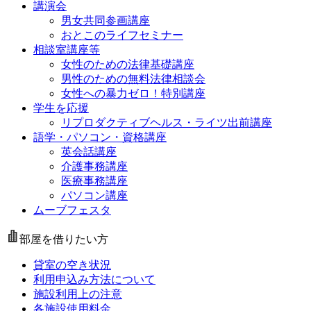
講演会
男女共同参画講座
おとこのライフセミナー
相談室講座等
女性のための法律基礎講座
男性のための無料法律相談会
女性への暴力ゼロ！特別講座
学生を応援
リプロダクティブヘルス・ライツ出前講座
語学・パソコン・資格講座
英会話講座
介護事務講座
医療事務講座
パソコン講座
ムーブフェスタ
部屋を借りたい方
貸室の空き状況
利用申込み方法について
施設利用上の注意
各施設使用料金