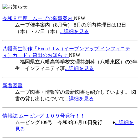
令和８年度 ムーブの催事案内
NEW
ムーブ催事案内（8月号） 8月の所内整理日は13日
（木）・27日（木）
...詳細を見る
八幡高生制作「Even UP∞（イーブンアップ インフィニテ
ィ）カード」貸出のお知らせ
NEW
福岡県立八幡高等学校文理共創科（八幡東区）の3年
生「インフィニティ班
...詳細を見る
新着図書
ムーブ図書・情報室の最新図書を紹介しています。 図
書の貸し出しについて
...詳細を見る
情報誌 ムービング １０９号発行！！
ムービング109号 令和8年6月10日発行 ♦
...詳細を
見る