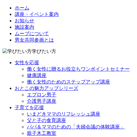
ホーム
講座・イベント案内
お知らせ
施設案内
ムーブについて
男女共同参画とは
学びたい方
女性を応援
働く女性に贈るお役立ちワンポイントセミナー
健康講座
働く女性のためのステップアップ講座
おとこの魅力アップシリーズ
エプロン男子
介護男子講座
子育てを応援
いまどきママのリフレッシュ講座
父と子の食育講座
パパ＆ママのための「夫婦会議の体験講座」
親子木工教室