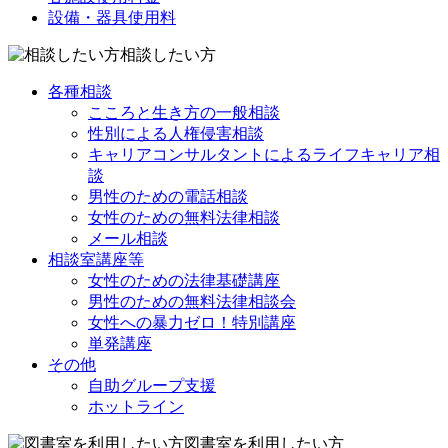
設備・器具使用料
相談したい方
各種相談
こころと生き方の一般相談
性別による人権侵害相談
キャリアコンサルタントによるライフキャリア相
談
男性のための電話相談
女性のための無料法律相談
メール相談
相談室講座等
女性のための法律基礎講座
男性のための無料法律相談会
女性への暴力ゼロ！特別講座
単発講座
その他
自助グループ支援
ホットライン
図書室を利用したい方