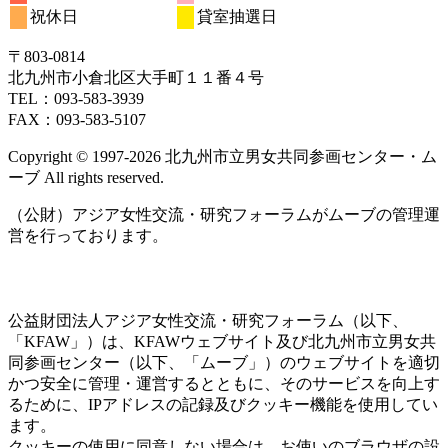
月
ト)
月
月
ト)
月
月
月
月
ン
ベ
7
イ
7
7
7
7
8
8
の
の
の
祝休日
貸室抽選日
日
日
日
日
日
日
日
20
21
22
23
24
25
26
月
ト)
月
月
月
月
月
月
ン
ベ
イ
イ
イ
日
日
日
日
日
日
日
27
28
29
30
31
1
2
ト)
ン
ベ
ベ
ベ
〒803‐0814
日
日
日
日
日
日
日
ト)
ン
ン
ン
北九州市小倉北区大手町１１番４号
ト)
ト)
ト)
TEL：093‐583‐3939
FAX：093‐583‐5107
Copyright © 1997‐2026 北九州市立男女共同参画センター・ム
ーブ All rights reserved.
（公財）アジア女性交流・研究フォーラムがムーブの管理運
営を行っております。
公益財団法人アジア女性交流・研究フォーラム（以下、
「KFAW」）は、KFAWウェブサイト及び北九州市立男女共
同参画センター（以下、「ムーブ」）のウェブサイトを適切
かつ安全に管理・運営するとともに、そのサービスを向上す
るために、IPアドレスの記録及びクッキー機能を使用してい
ます。
クッキーの使用に同意しない場合は、お使いのブラウザの設