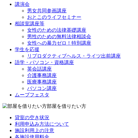
講演会
男女共同参画講座
おとこのライフセミナー
相談室講座等
女性のための法律基礎講座
男性のための無料法律相談会
女性への暴力ゼロ！特別講座
学生を応援
リプロダクティブヘルス・ライツ出前講座
語学・パソコン・資格講座
英会話講座
介護事務講座
医療事務講座
パソコン講座
ムーブフェスタ
部屋を借りたい方
貸室の空き状況
利用申込み方法について
施設利用上の注意
各施設使用料金