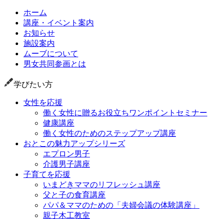
ホーム
講座・イベント案内
お知らせ
施設案内
ムーブについて
男女共同参画とは
学びたい方
女性を応援
働く女性に贈るお役立ちワンポイントセミナー
健康講座
働く女性のためのステップアップ講座
おとこの魅力アップシリーズ
エプロン男子
介護男子講座
子育てを応援
いまどきママのリフレッシュ講座
父と子の食育講座
パパ＆ママのための「夫婦会議の体験講座」
親子木工教室